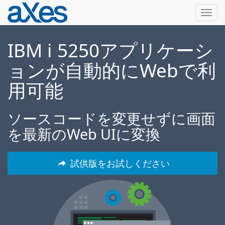
ナ
ビ
ゲ
IBM i 5250アプリケーシ
ー
シ
ョンが自動的にWebで利
ョ
ン
用可能
の
切
り
ソースコードを変更せずに画面
替
を最新のWeb UIに変換
え
試供版をお試しください