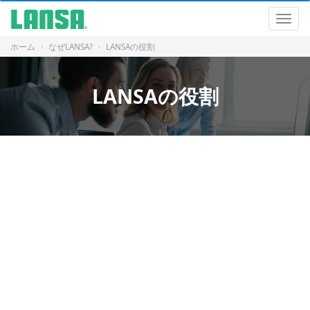
ナ
ビ
ナ
ゲ
ビ
ー
ゲ
ホーム
なぜLANSA?
LANSAの役割
シ
ー
ョ
シ
ン
ョ
LANSAの役割
に
ン
飛
ぶ
コ
ン
テ
ン
ツ
に
飛
ぶ