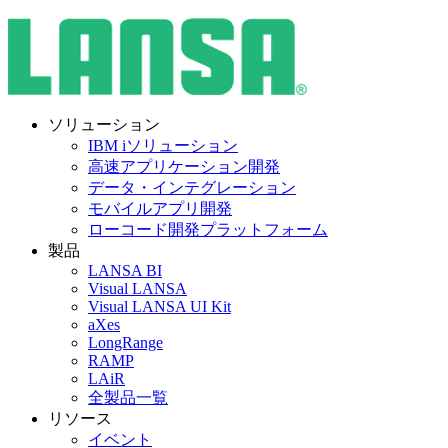
ソリューション
IBM iソリューション
高速アプリケーション開発
データ・インテグレーション
モバイルアプリ開発
ローコード開発プラットフォーム
製品
LANSA BI
Visual LANSA
Visual LANSA UI Kit
aXes
LongRange
RAMP
LAiR
全製品一覧
リソース
イベント