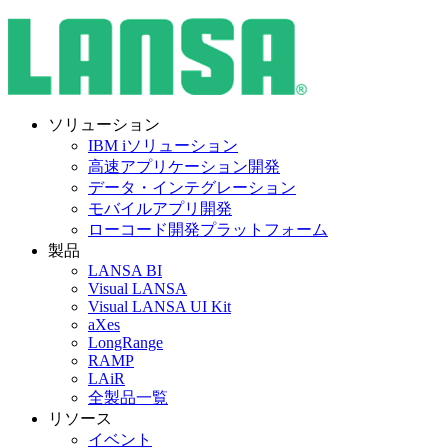
ソリューション
IBM iソリューション
高速アプリケーション開発
データ・インテグレーション
モバイルアプリ開発
ローコード開発プラットフォーム
製品
LANSA BI
Visual LANSA
Visual LANSA UI Kit
aXes
LongRange
RAMP
LAiR
全製品一覧
リソース
イベント