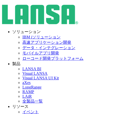
ソリューション
IBM iソリューション
高速アプリケーション開発
データ・インテグレーション
モバイルアプリ開発
ローコード開発プラットフォーム
製品
LANSA BI
Visual LANSA
Visual LANSA UI Kit
aXes
LongRange
RAMP
LAiR
全製品一覧
リソース
イベント