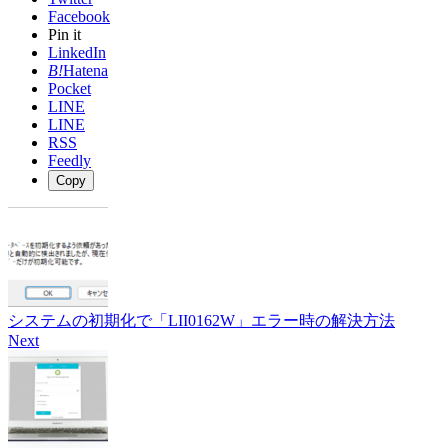
Facebook
Pin it
LinkedIn
B!
Hatena
Pocket
LINE
LINE
RSS
Feedly
Copy
システムの初期化で「LII0162W」エラー時の解決方法
Next