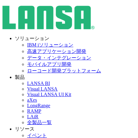
ソリューション
IBM iソリューション
高速アプリケーション開発
データ・インテグレーション
モバイルアプリ開発
ローコード開発プラットフォーム
製品
LANSA BI
Visual LANSA
Visual LANSA UI Kit
aXes
LongRange
RAMP
LAiR
全製品一覧
リソース
イベント