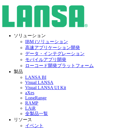
ソリューション
IBM iソリューション
高速アプリケーション開発
データ・インテグレーション
モバイルアプリ開発
ローコード開発プラットフォーム
製品
LANSA BI
Visual LANSA
Visual LANSA UI Kit
aXes
LongRange
RAMP
LAiR
全製品一覧
リソース
イベント