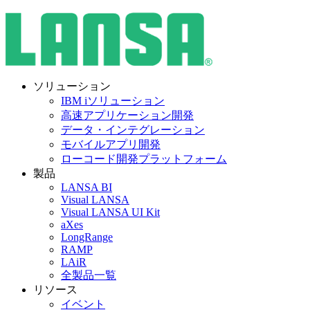
ソリューション
IBM iソリューション
高速アプリケーション開発
データ・インテグレーション
モバイルアプリ開発
ローコード開発プラットフォーム
製品
LANSA BI
Visual LANSA
Visual LANSA UI Kit
aXes
LongRange
RAMP
LAiR
全製品一覧
リソース
イベント