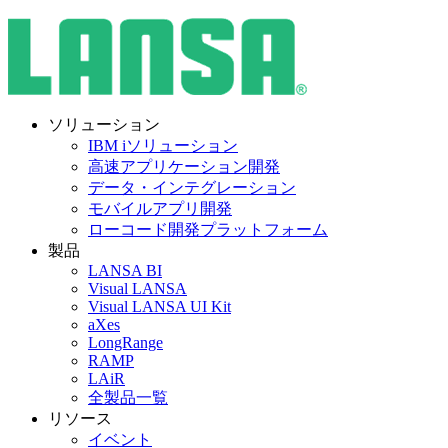
ソリューション
IBM iソリューション
高速アプリケーション開発
データ・インテグレーション
モバイルアプリ開発
ローコード開発プラットフォーム
製品
LANSA BI
Visual LANSA
Visual LANSA UI Kit
aXes
LongRange
RAMP
LAiR
全製品一覧
リソース
イベント