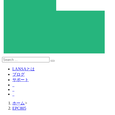
LANSAとは
ブログ
サポート
ホーム
>
EPC805