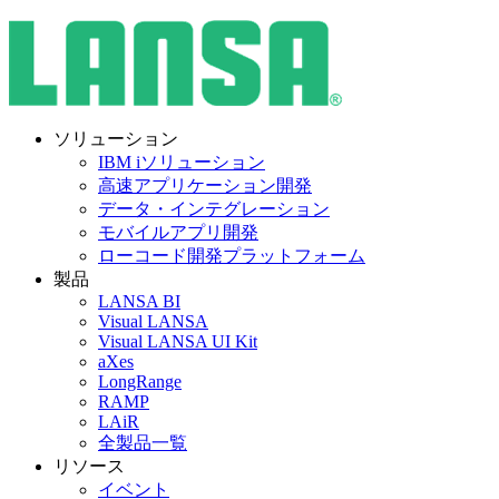
ソリューション
IBM iソリューション
高速アプリケーション開発
データ・インテグレーション
モバイルアプリ開発
ローコード開発プラットフォーム
製品
LANSA BI
Visual LANSA
Visual LANSA UI Kit
aXes
LongRange
RAMP
LAiR
全製品一覧
リソース
イベント