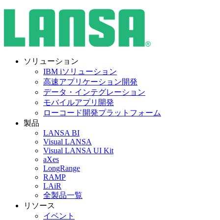
ソリューション
IBM iソリューション
高速アプリケーション開発
データ・インテグレーション
モバイルアプリ開発
ローコード開発プラットフォーム
製品
LANSA BI
Visual LANSA
Visual LANSA UI Kit
aXes
LongRange
RAMP
LAiR
全製品一覧
リソース
イベント