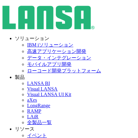
ソリューション
IBM iソリューション
高速アプリケーション開発
データ・インテグレーション
モバイルアプリ開発
ローコード開発プラットフォーム
製品
LANSA BI
Visual LANSA
Visual LANSA UI Kit
aXes
LongRange
RAMP
LAiR
全製品一覧
リソース
イベント