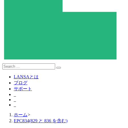
LANSAとは
ブログ
サポート
ホーム
>
EPC834(829 と 836 を含む)