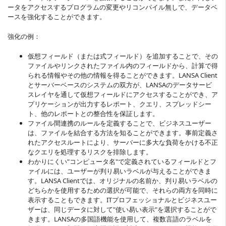
ータをアクセスするプログラムの変更やリコンパイル無しで、データベ
ースを強化することができます。
強化の例：
仮想フィールド（または式フィールド）を追加することで、その
ファイルやリンクされたファイル内のフィールドから、計算で得
られる情報やその他の情報を得ることができます。LANSA Client
とサーバーベースのシステムの双方が、LANSAのデータサービ
スレイヤを通して仮想フィールドにアクセスすることができ、ア
プリケーションが出力するレポート、クエリ、スプレッドシー
ト、他のレポートとの整合性を保証します。
ファイル間連携のルールを定義することで、ビジネスユーザー
は、ファイルを結合する方法を知ることができます。事前定義さ
れたアクセスルートにより、サーバーに多大な負荷をかける不正
なクエリを処理するリスクを排除します。
わかりにくい"コンピュータ名"で定義されているフィールドとフ
ァイルには、ユーザーが判り易いラベルが与えることができま
す。LANSA Clientでは、オリジナルの名前か、判り易いラベルの
どちらかを使用するための選択が可能で、それらの両方を同時に
表示することもできます。ITプロフェッショナルとビジネスユー
ザーは、同じデータに対して"使い易い表示"を選択することがで
きます。LANSAの多国語機能を使用して、複数言語のラベルを