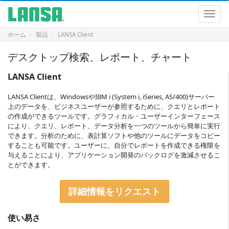
ナ
ビ
ナ
ゲ
ビ
ー
ゲ
ホーム
製品
LANSA Client
シ
ー
ョ
シ
デスクトップ検索、レポート、チャート
ン
ョ
に
ン
LANSA Client
飛
ぶ
LANSA Clientは、WindowsやIBM i (System i, iSeries, AS/400)サーバー
コ
上のデータを、ビジネスユーザーが参照するために、クエリとレポート
ン
の作成ができるツールです。グラフィカル・ユーザーインターフェース
テ
により、クエリ、レポート、データ分析を一つのツールから簡単に実行
ン
できます。分析のために、表計算ソフトや他のツールにデータをコピー
ツ
することも可能です。ユーザーに、自分でレポートを作成できる権限を
に
与えることにより、アプリケーション開発のバックログを激減させるこ
飛
とができます。
ぶ
詳細情報をリクエスト
使い易さ