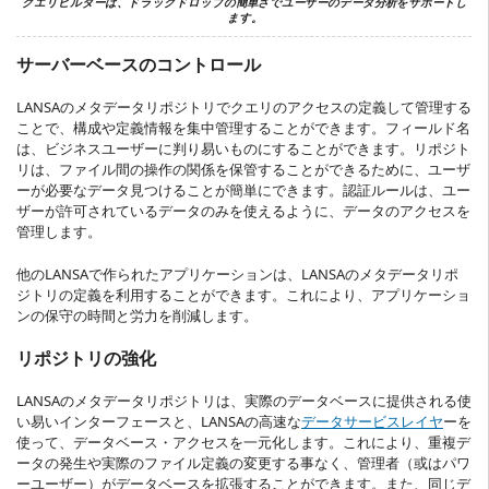
クエリビルダーは、ドラッグドロップの簡単さでユーザーのデータ分析をサポートし
ます。
サーバーベースのコントロール
LANSAのメタデータリポジトリでクエリのアクセスの定義して管理する
ことで、構成や定義情報を集中管理することができます。フィールド名
は、ビジネスユーザーに判り易いものにすることができます。リポジト
リは、ファイル間の操作の関係を保管することができるために、ユーザ
ーが必要なデータ見つけることが簡単にできます。認証ルールは、ユー
ザーが許可されているデータのみを使えるように、データのアクセスを
管理します。
他のLANSAで作られたアプリケーションは、LANSAのメタデータリポ
ジトリの定義を利用することができます。これにより、アプリケーショ
ンの保守の時間と労力を削減します。
リポジトリの強化
LANSAのメタデータリポジトリは、実際のデータベースに提供される使
い易いインターフェースと、LANSAの高速な
データサービスレイヤ
ーを
使って、データベース・アクセスを一元化します。これにより、重複デ
ータの発生や実際のファイル定義の変更する事なく、管理者（或はパワ
ーユーザー）がデータベースを拡張することができます。また、同じデ