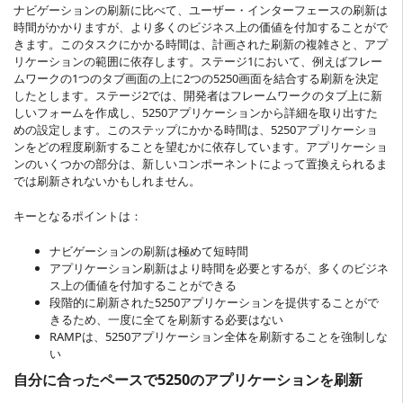
ナビゲーションの刷新に比べて、ユーザー・インターフェースの刷新は
時間がかかりますが、より多くのビジネス上の価値を付加することがで
きます。このタスクにかかる時間は、計画された刷新の複雑さと、アプ
リケーションの範囲に依存します。ステージ1において、例えばフレー
ムワークの1つのタブ画面の上に2つの5250画面を結合する刷新を決定
したとします。ステージ2では、開発者はフレームワークのタブ上に新
しいフォームを作成し、5250アプリケーションから詳細を取り出すた
めの設定します。このステップにかかる時間は、5250アプリケーショ
ンをどの程度刷新することを望むかに依存しています。アプリケーショ
ンのいくつかの部分は、新しいコンポーネントによって置換えられるま
では刷新されないかもしれません。
キーとなるポイントは：
ナビゲーションの刷新は極めて短時間
アプリケーション刷新はより時間を必要とするが、多くのビジネ
ス上の価値を付加することができる
段階的に刷新された5250アプリケーションを提供することがで
きるため、一度に全てを刷新する必要はない
RAMPは、5250アプリケーション全体を刷新することを強制しな
い
自分に合ったペースで5250のアプリケーションを刷新