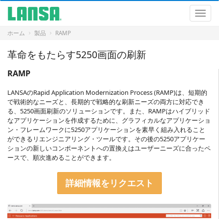
ナ
ビ
ナ
ゲ
ビ
ー
ゲ
ホーム
製品
RAMP
シ
ー
ョ
シ
革命をもたらす5250画面の刷新
ン
ョ
に
ン
RAMP
飛
ぶ
LANSAのRapid Application Modernization Process (RAMP)は、短期的
コ
で戦術的なニーズと、長期的で戦略的な刷新ニーズの両方に対応でき
ン
る、5250画面刷新のソリューションです。また、RAMPはハイブリッド
テ
なアプリケーションを作成するために、グラフィカルなアプリケーショ
ン
ン・フレームワークに5250アプリケーションを素早く組み入れること
ツ
ができるリエンジニアリング・ツールです。その後の5250アプリケー
に
ションの新しいコンポーネントへの置換えはユーザーニーズに合ったペ
飛
ースで、順次進めることができます。
ぶ
詳細情報をリクエスト