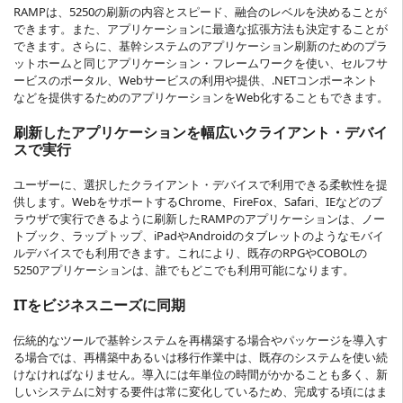
RAMPは、5250の刷新の内容とスピード、融合のレベルを決めることが
できます。また、アプリケーションに最適な拡張方法も決定することが
できます。さらに、基幹システムのアプリケーション刷新のためのプラ
ットホームと同じアプリケーション・フレームワークを使い、セルフサ
ービスのポータル、Webサービスの利用や提供、.NETコンポーネント
などを提供するためのアプリケーションをWeb化することもできます。
刷新したアプリケーションを幅広いクライアント・デバイ
スで実行
ユーザーに、選択したクライアント・デバイスで利用できる柔軟性を提
供します。WebをサポートするChrome、FireFox、Safari、IEなどのブ
ラウザで実行できるように刷新したRAMPのアプリケーションは、ノー
トブック、ラップトップ、iPadやAndroidのタブレットのようなモバイ
ルデバイスでも利用できます。これにより、既存のRPGやCOBOLの
5250アプリケーションは、誰でもどこでも利用可能になります。
ITをビジネスニーズに同期
伝統的なツールで基幹システムを再構築する場合やパッケージを導入す
る場合では、再構築中あるいは移行作業中は、既存のシステムを使い続
けなければなりません。導入には年単位の時間がかかることも多く、新
しいシステムに対する要件は常に変化しているため、完成する頃にはま