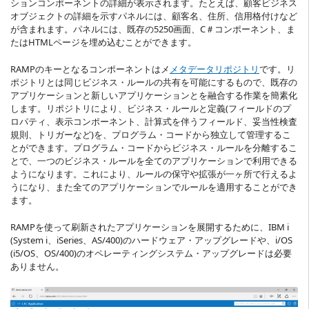
ションコンポーネントの詳細が表示されます。たとえば、顧客ビジネス
オブジェクトの詳細を示すパネルには、顧客名、住所、信用格付けなど
が含まれます。パネルには、既存の5250画面、C＃コンポーネント、ま
たはHTMLページを埋め込むことができます。
RAMPのキーとなるコンポーネントはメ
メタデータリポジトリ
です。リ
ポジトリとは同じビジネス・ルールの共有を可能にするもので、既存の
アプリケーションと新しいアプリケーションとを融合する作業を簡素化
します。リポジトリにより、ビジネス・ルールと定義(フィールドのプ
ロパティ、表示コンポーネント、計算式を伴うフィールド、妥当性検査
規則、トリガーなど)を、プログラム・コードから独立して管理するこ
とができます。プログラム・コードからビジネス・ルールを分離するこ
とで、一つのビジネス・ルールを全てのアプリケーションで利用できる
ようになります。これにより、ルールの保守や拡張が一ヶ所で行えるよ
うになり、また全てのアプリケーションでルールを適用することができ
ます。
RAMPを使って刷新されたアプリケーションを展開するために、IBM i
(System i、iSeries、AS/400)のハードウェア・アップグレードや、i/OS
(i5/OS、OS/400)のオペレーティングシステム・アップグレードは必要
ありません。