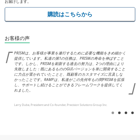
お届けします。
購読はこちらから
お客様の声
PRISMは、お客様が事業を遂行するために必要な機能をきめ細かく
提供しています。私達の第1の任務は、PRISMの寿命を伸ばすこと
です。しかし、PRISMを刷新する過去の努力は、2つの理由により
失敗しました：既にあるもののGUIバージョンを単に開発すること
に力点が置かれていたことと、既顧客のカスタマイズに言及しな
かったことです。RAMPは、私達がこの先何年もの間PRISMを拡張
し、サポートし続けることができるフレームワークを提供してく
れました。
Larry Dube, President and Co-founder, Precision Solutions Group Inc.