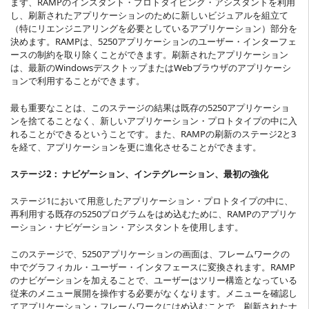
まず、RAMPのインスタント・プロトタイピング・アシスタントを利用
し、刷新されたアプリケーションのために新しいビジュアルを組立て
（特にリエンジニアリングを必要としているアプリケーション）部分を
決めます。RAMPは、5250アプリケーションのユーザー・インターフェ
ースの制約を取り除くことができます。刷新されたアプリケーション
は、最新のWindowsデスクトップまたはWebブラウザのアプリケーシ
ョンで利用することができます。
最も重要なことは、このステージの結果は既存の5250アプリケーショ
ンを捨てることなく、新しいアプリケーション・プロトタイプの中に入
れることができるということです。また、RAMPの刷新のステージ2と3
を経て、アプリケーションを更に進化させることができます。
ステージ2： ナビゲーション、インテグレーション、最初の強化
ステージ1において用意したアプリケーション・プロトタイプの中に、
再利用する既存の5250プログラムをはめ込むために、RAMPのアプリケ
ーション・ナビゲーション・アシスタントを使用します。
このステージで、5250アプリケーションの画面は、フレームワークの
中でグラフィカル・ユーザー・インタフェースに変換されます。RAMP
のナビゲーションを加えることで、ユーザーはツリー構造となっている
従来のメニュー展開を操作する必要がなくなります。メニューを確認し
てアプリケーション・フレームワークにはめ込むことで、刷新されたナ