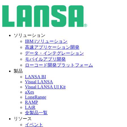
ソリューション
IBM iソリューション
高速アプリケーション開発
データ・インテグレーション
モバイルアプリ開発
ローコード開発プラットフォーム
製品
LANSA BI
Visual LANSA
Visual LANSA UI Kit
aXes
LongRange
RAMP
LAiR
全製品一覧
リソース
イベント