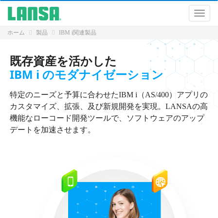
ナ
ナ
ビ
ビ
ゲ
ゲ
ー
ホーム
製品
IBM i関連製品
ー
シ
シ
ョ
既存資産を活かした
ョ
ン
ン
に
IBM i のモダナイゼーション
飛
ぶ
特定のニーズと予算に合わせたIBM i（AS/400）アプリの
コ
ン
カスタマイズ、拡張、及び新規開発を実現。LANSAの高
テ
機能なローコード開発ツールで、ソフトウェアのアップ
ン
デートを加速させます。
ツ
に
飛
ぶ