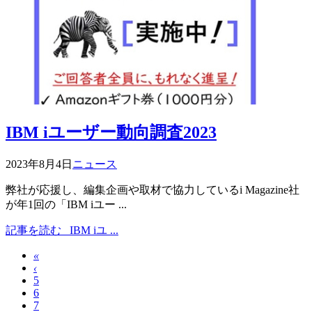
IBM iユーザー動向調査2023
2023年8月4日
ニュース
弊社が応援し、編集企画や取材で協力しているi Magazine社
が年1回の「IBM iユー ...
記事を読む
IBM iユ ...
«
‹
5
6
7