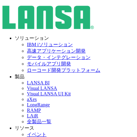
ソリューション
IBM iソリューション
高速アプリケーション開発
データ・インテグレーション
モバイルアプリ開発
ローコード開発プラットフォーム
製品
LANSA BI
Visual LANSA
Visual LANSA UI Kit
aXes
LongRange
RAMP
LAiR
全製品一覧
リソース
イベント