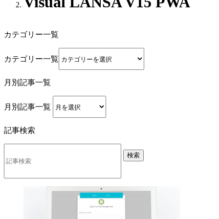
Visual LANSA V15 PWA
カテゴリー一覧
カテゴリー一覧
月別記事一覧
月別記事一覧
記事検索
検索