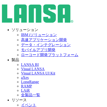
ソリューション
IBM iソリューション
高速アプリケーション開発
データ・インテグレーション
モバイルアプリ開発
ローコード開発プラットフォーム
製品
LANSA BI
Visual LANSA
Visual LANSA UI Kit
aXes
LongRange
RAMP
LAiR
全製品一覧
リソース
イベント