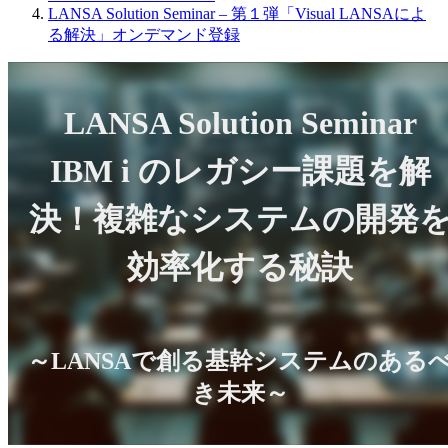
LANSA Solution Seminar – 第１弾「Visual LANSAによ
る解決」オンデマンド登録
LANSA Solution Seminar
IBM i のレガシー課題を解
決！複雑なシステムの開発
効率化する秘訣
～LANSAで創る基幹システムのある
き未来～