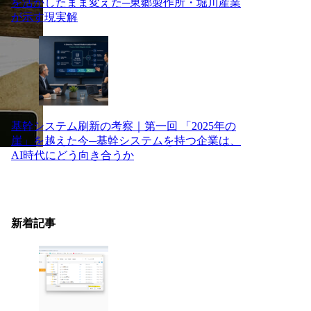
を活かしたまま変えた─東郷製作所・堀川産業
が示す現実解
基幹システム刷新の考察｜第一回 「2025年の
崖」を越えた今─基幹システムを持つ企業は、
AI時代にどう向き合うか
新着記事