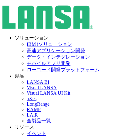
ソリューション
IBM iソリューション
高速アプリケーション開発
データ・インテグレーション
モバイルアプリ開発
ローコード開発プラットフォーム
製品
LANSA BI
Visual LANSA
Visual LANSA UI Kit
aXes
LongRange
RAMP
LAiR
全製品一覧
リソース
イベント