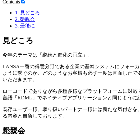
Contents
1.
見どころ
2.
懇親会
3.
最後に
見どころ
今年のテーマは「継続と進化の両立」。
LANSA一番の得意分野である企業の基幹システムにフォー
ように繋ぐのか、どのようなお客様も必ず一度は直面したであ
いただきます。
ローコードでありながら多種多様なプラットフォームに対応
言語「RDML」でネイティブアプリケーションと同じように組
既存ユーザー様、取り扱いパートナー様には新たな気付きを
る内容と自負しております。
懇親会