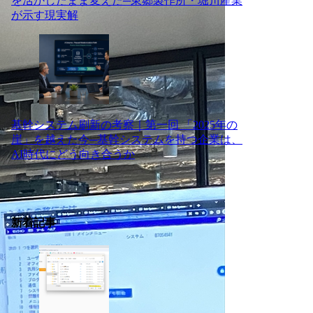
を活かしたまま変えた─東郷製作所・堀川産業
が示す現実解
基幹システム刷新の考察｜第一回 「2025年の
崖」を越えた今─基幹システムを持つ企業は、
AI時代にどう向き合うか
新着記事