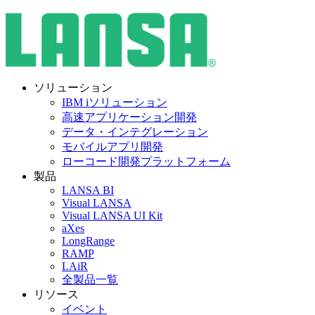
ソリューション
IBM iソリューション
高速アプリケーション開発
データ・インテグレーション
モバイルアプリ開発
ローコード開発プラットフォーム
製品
LANSA BI
Visual LANSA
Visual LANSA UI Kit
aXes
LongRange
RAMP
LAiR
全製品一覧
リソース
イベント