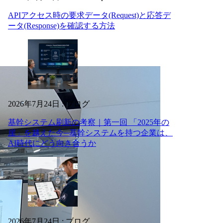
APIアクセス時の要求データ(Request)と応答デ
ータ(Response)を確認する方法
2026年7月24日
:
ブログ
基幹システム刷新の考察｜第一回 「2025年の
崖」を越えた今─基幹システムを持つ企業は、
AI時代にどう向き合うか
2026年7月24日
:
ブログ