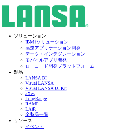
ソリューション
IBM iソリューション
高速アプリケーション開発
データ・インテグレーション
モバイルアプリ開発
ローコード開発プラットフォーム
製品
LANSA BI
Visual LANSA
Visual LANSA UI Kit
aXes
LongRange
RAMP
LAiR
全製品一覧
リソース
イベント