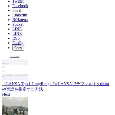
Twitter
Facebook
Pin it
LinkedIn
B!
Hatena
Pocket
LINE
LINE
RSS
Feedly
Copy
【LANSA Tips】LongRange for LANSAでデフォルトの区画
や言語を指定する方法
Next