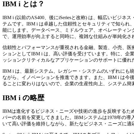
IBM i とは？
IBM i (以前のAS400、後にiSeriesと改称) は、幅
テムです。IBM i は卓越した信頼性とセキュリティで知ら
能にします。データベース、ミドルウェア、オペレーティン
で、運用効率が向上すると同時に、複雑な仕組みが単純化さ
信頼性とパフォーマンスが重視される金融、製造、小売、医
ションとしてIBM i は、高い評価を受けています。特に、企
ッションクリティカルなアプリケーションのサポートに優れ
IBM i は、最新システム、レガシー・システムのいずれに
ながら、イノベーションを推進できます。また、IBM i は
ることに変わりはないので、企業の生産性向上、システム簡
IBM i の略歴
IBMは進化するビジネス・ニーズや技術の進歩を反映するた
バーの名前を変更してきました。IBMシステムは1978年の
いて高い評価を維持しながら、新たなビジネス・ニーズに適