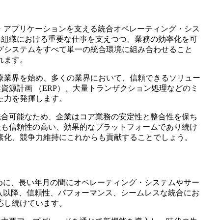
広いビジネス・アプリケーションを支える統合オペレーティング・シス
れ、組織における重要な仕事を支えつつ、業務の効率化を可
グシステムをすべて単一の統合環境に組み合わせること
れます。
療業界を始め、多くの業界において、信頼できるソリュー
業資源計画 （ERP）、大量トランザクション処理などのミ
た力を発揮します。
も統合可能なため、企業はコア業務の安定性と整合性を保ち
今後も信頼性の高い、効果的なプラットフォームであり続け
素化、競争力維持にこれからも貢献することでしょう。
めに、長い年月の間にオペレーティング・システムやサー
導入以降、信頼性、パフォーマンス、シームレスな統合にお
応し続けています。