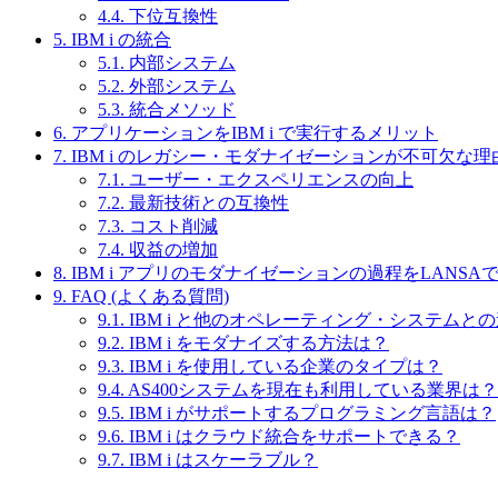
4.4.
下位互換性
5.
IBM i の統合
5.1.
内部システム
5.2.
外部システム
5.3.
統合メソッド
6.
アプリケーションをIBM i で実行するメリット
7.
IBM i のレガシー・モダナイゼーションが不可欠な理
7.1.
ユーザー・エクスペリエンスの向上
7.2.
最新技術との互換性
7.3.
コスト削減
7.4.
収益の増加
8.
IBM i アプリのモダナイゼーションの過程をLANSA
9.
FAQ (よくある質問)
9.1.
IBM i と他のオペレーティング・システムと
9.2.
IBM i をモダナイズする方法は？
9.3.
IBM i を使用している企業のタイプは？
9.4.
AS400システムを現在も利用している業界は？
9.5.
IBM i がサポートするプログラミング言語は？
9.6.
IBM i はクラウド統合をサポートできる？
9.7.
IBM i はスケーラブル？