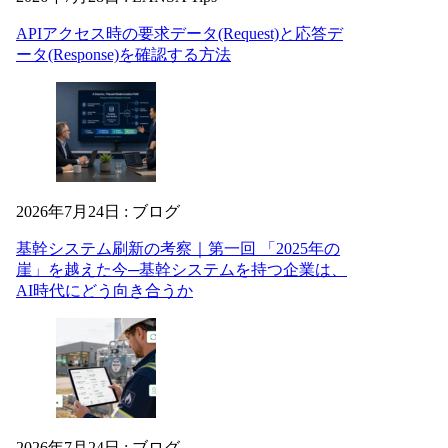
APIアクセス時の要求データ(Request)と応答デ
ータ(Response)を確認する方法
2026年7月24日
:
ブログ
基幹システム刷新の考察｜第一回 「2025年の
崖」を越えた今─基幹システムを持つ企業は、
AI時代にどう向き合うか
2026年7月24日
:
ブログ