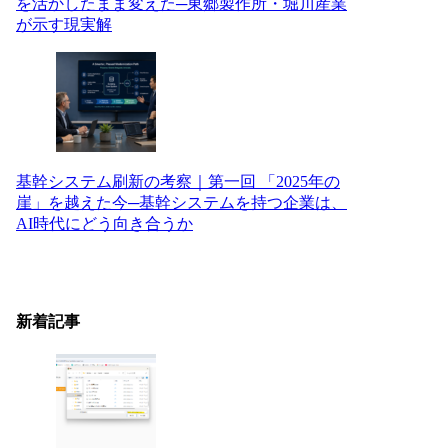
を活かしたまま変えた─東郷製作所・堀川産業
が示す現実解
基幹システム刷新の考察｜第一回 「2025年の
崖」を越えた今─基幹システムを持つ企業は、
AI時代にどう向き合うか
新着記事