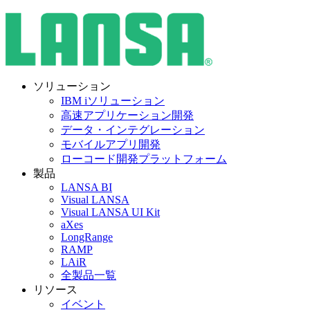
ソリューション
IBM iソリューション
高速アプリケーション開発
データ・インテグレーション
モバイルアプリ開発
ローコード開発プラットフォーム
製品
LANSA BI
Visual LANSA
Visual LANSA UI Kit
aXes
LongRange
RAMP
LAiR
全製品一覧
リソース
イベント