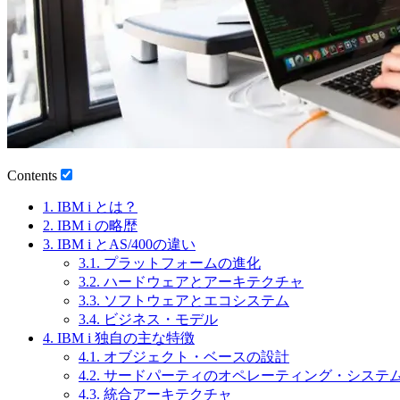
Contents
1.
IBM i とは？
2.
IBM i の略歴
3.
IBM i とAS/400の違い
3.1.
プラットフォームの進化
3.2.
ハードウェアとアーキテクチャ
3.3.
ソフトウェアとエコシステム
3.4.
ビジネス・モデル
4.
IBM i 独自の主な特徴
4.1.
オブジェクト・ベースの設計
4.2.
サードパーティのオペレーティング・システ
4.3.
統合アーキテクチャ