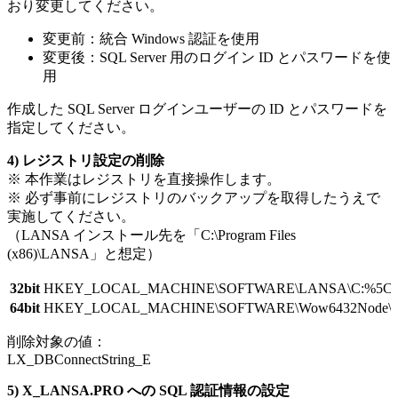
おり変更してください。
変更前：統合 Windows 認証を使用
変更後：SQL Server 用のログイン ID とパスワードを使
用
作成した SQL Server ログインユーザーの ID とパスワードを
指定してください。
4) レジストリ設定の削除
※ 本作業はレジストリを直接操作します。
※ 必ず事前にレジストリのバックアップを取得したうえで
実施してください。
（LANSA インストール先を「C:\Program Files
(x86)\LANSA」と想定）
32bit
HKEY_LOCAL_MACHINE\SOFTWARE\LANSA\C:%5C
64bit
HKEY_LOCAL_MACHINE\SOFTWARE\Wow6432Node\
削除対象の値：
LX_DBConnectString_E
5) X_LANSA.PRO への SQL 認証情報の設定