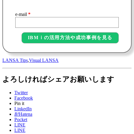
e-mail
*
LANSA Tips
,
Visual LANSA
よろしければシェアお願いします
Twitter
Facebook
Pin it
LinkedIn
B!
Hatena
Pocket
LINE
LINE