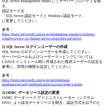
SQL Server Management Studio にてサーバープロパティを開
き、
認証モードを
「SQL Server 認証モードと Windows 認証モード」
に変更してください。
参考：
https://learn.microsoft.com/ja-jp/sql/database-engine/configure-
windows/view-or-change-server-properties-sql-server
2) SQL Server ログインユーザーの作成
SQL Server のログインユーザーを作成してください。
サーバーロールおよびユーザーマッピングについては、
LANSA インストール時に作成された既存ユーザーの設定を
参考に、同等の権限を設定してください。
参考：
https://learn.microsoft.com/ja-jp/sql/relational-
databases/security/authentication-access/create-a-login
3) ODBC データソース設定の変更
ODBC データソース アドミニストレーター（システム
DSN）より該当データソースを開き、認証方式を以下のと