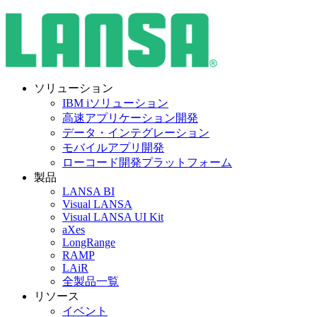
ソリューション
IBM iソリューション
高速アプリケーション開発
データ・インテグレーション
モバイルアプリ開発
ローコード開発プラットフォーム
製品
LANSA BI
Visual LANSA
Visual LANSA UI Kit
aXes
LongRange
RAMP
LAiR
全製品一覧
リソース
イベント